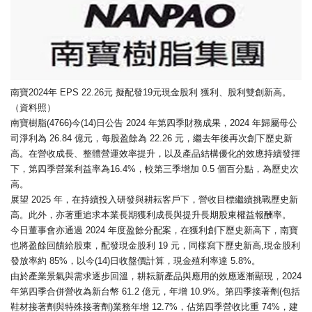
南寶2024年 EPS 22.26元 擬配發19元現金股利 獲利、股利雙創新高。
（資料照）
南寶樹脂(4766)今(14)日公告 2024 年第四季財務成果，2024 年歸屬母公
司淨利為 26.84 億元，每股盈餘為 22.26 元，繼去年後再次創下歷史新
高。在營收成長、整體營運效率提升，以及產品結構優化的效應持續發揮
下，第四季營業利益率為16.4%，較第三季增加 0.5 個百分點，為歷史次
高。
展望 2025 年，在持續投入研發與耕耘客戶下，營收目標繼續挑戰歷史新
高。此外，亦著重追求本業長期獲利成長與提升長期股東權益報酬率。
今日董事會亦通過 2024 年度盈餘分配案，在獲利創下歷史新高下，南寶
也將盈餘回饋給股東，配發現金股利 19 元，同樣寫下歷史新高,現金股利
發放率約 85%，以今(14)日收盤價計算，現金殖利率達 5.8%。
由於產業景氣與需求逐步回溫，耕耘新產品與應用的效應逐漸顯現，2024
年第四季合併營收為新台幣 61.2 億元，年增 10.9%。第四季接著劑(包括
鞋材接著劑與特殊接著劑)業務年增 12.7%，佔第四季營收比重 74%，建