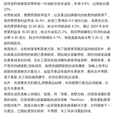
材與塗料業務第四季和前一年相較亦有所成長，年增 9.6%，佔營收比重
22%。
在營收成長、整體營運效率提升，以及產品結構優化的效應持續發揮下，
第四季營業利益率達 16.4%，較第三季增加 0.5 個百分點，為歷史次高。
第四季營業利益 10.04 億元，較去年同期成長 8.3%。累計 2024 年全年
營業利益達 35.93 億元，較去年成長21.2%。第四季歸屬母公司淨利為新
台幣 6.45 億元，較去年同期增加 4.7%，每股盈餘為新台幣 5.35 元，雙
創同期新高。
南寶表示，在鞋材接著劑業務方面，除了隨產業景氣回溫持續成長外，耕
耘新產品與應用的效應已逐漸顯現，開始逐步貢獻營收，期待持續達成優
於產業成長的目標。至於工業與其他消費性產業用接著劑，整體來看，客
戶需求持續復甦,回歸成長。南寶持續開發新的成長機會，策略上尋求以
創新的接著解決方案切入，如提升產品性能與生產效率，聚焦在半導體、
電子產業,木工與紡織用膠等，目前也看到初步成果。
此外，也著重高毛利產品,調整產品結構，亦持續實行產品品項縮減，以
提升生產效率。
南寶在成長策略上持續以「創新」與「併購」為雙主軸，目標達成優於產
業的成長。目前南寶以創新驅動的成長策略「NextGen」，聚焦重點產業
的龍頭客戶，透過主動出擊一起研發創新的接著解決方案，共同開發下一
代產品，已開始運用在鞋材、半導體、木工等多項重點領域。