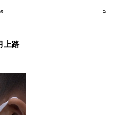
多
月上路