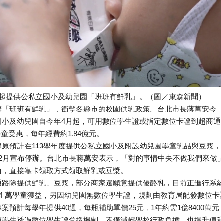
月起提供公私立國小及幼兒園「班班有鮮乳」。（圖／東森新聞）
辦「班班有鮮乳」，衝擊各縣市的校園供乳政策。台北市長蔣萬安今（
國小及幼兒園自今年4月起，可用數位學生證或指定數位卡證到超商通
學童受惠，每年經費約1.84億元。
部原預計在113學年度提供公私立國小及附設幼兒園學童乳品與豆漿
12月宣布停辦。台北市長蔣萬安表示，「對的事情中央不做我們來做
商，直接靠卡領取方式領取鮮乳或豆漿。
通路除提供鮮乳、豆漿，部分商家還願意提供優酪乳，目前正進行系
8.4 萬學童獲益，另因幼兒園無數位學生證，規劃由教育局配發數位
案預計每學年提供40週，每瓶補助單價25元，1年約需1億8400萬
而學生透過數位學生證兌換機制，不僅減輕學校行政負擔，也提升便