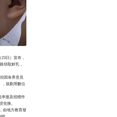
23日）宣布，
路領取鮮乳，
，但因各界意見
」，規劃用數位
統串接及招標作
卡證兌換。
元，由地方教育發
利性。