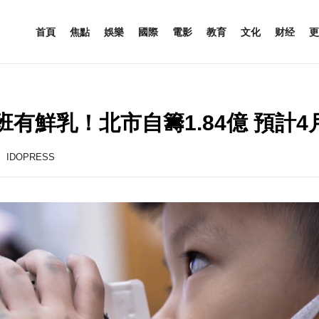
首頁
焦點
娛樂
國際
電影
教育
文化
财经
更
班有鮮乳！北市自籌1.84億 預計4
IDOPRESS