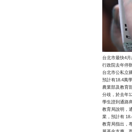
台北市最快4
行政院去年停
台北市公私立
預計有18.4萬
農業部及教育
分歧，於去年
學生證到通路
教育局說明，
業，預計有 1
教育局指出，專
展基金支應，