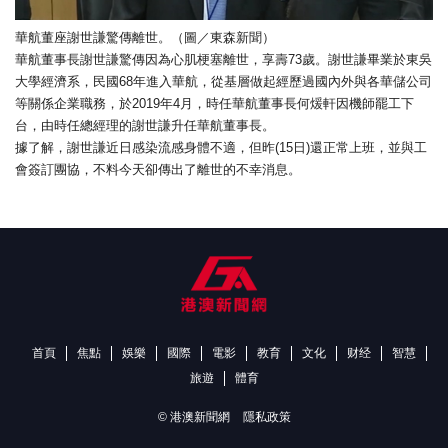
華航董座謝世謙驚傳離世。（圖／東森新聞）
華航董事長謝世謙驚傳因為心肌梗塞離世，享壽73歲。謝世謙畢業於東吳
大學經濟系，民國68年進入華航，從基層做起經歷過國內外與各華儲公司
等關係企業職務，於2019年4月，時任華航董事長何煖軒因機師罷工下
台，由時任總經理的謝世謙升任華航董事長。
據了解，謝世謙近日感染流感身體不適，但昨(15日)還正常上班，並與工
會簽訂團協，不料今天卻傳出了離世的不幸消息。
首頁
焦點
娛樂
國際
電影
教育
文化
财经
智慧
旅遊
體育
© 港澳新聞網
隱私政策